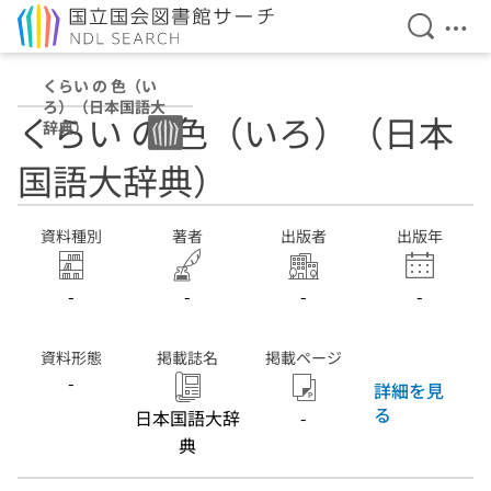
検索を開
メニ
本文へ移動
くらい の 色（い
ろ）（日本国語大
くらい の 色（いろ）（日本
辞典）
国語大辞典）
資料種別
著者
出版者
出版年
-
-
-
-
資料形態
掲載誌名
掲載ページ
-
詳細を見
る
日本国語大辞
-
典