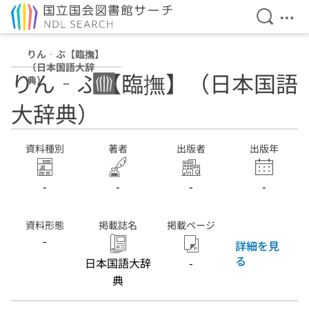
検索を開
メニ
本文へ移動
りん‐ぶ【臨撫】
（日本国語大辞
りん‐ぶ【臨撫】（日本国語
典）
大辞典）
資料種別
著者
出版者
出版年
-
-
-
-
資料形態
掲載誌名
掲載ページ
-
詳細を見
る
日本国語大辞
-
典