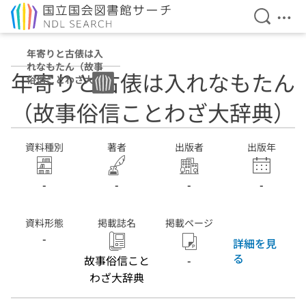
検索を開
メニ
本文へ移動
年寄りと古俵は入
れなもたん（故事
年寄りと古俵は入れなもたん
俗信ことわざ大辞
典）
（故事俗信ことわざ大辞典）
資料種別
著者
出版者
出版年
-
-
-
-
資料形態
掲載誌名
掲載ページ
-
詳細を見
る
故事俗信こと
-
わざ大辞典