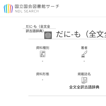
本文へ移動
だに-も（全文全
だに-も（全
訳古語辞典）
資料種別
著者
-
-
資料形態
掲載誌名
-
全文全訳古語辞典