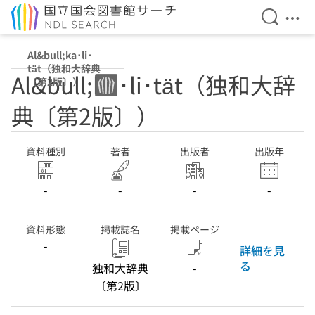
検索を開
メニ
本文へ移動
Al&bull;ka･li･
tät（独和大辞典
Al&bull;ka･li･tät（独和大辞
〔第2版〕）
典〔第2版〕）
資料種別
著者
出版者
出版年
-
-
-
-
資料形態
掲載誌名
掲載ページ
-
詳細を見
る
独和大辞典
-
〔第2版〕