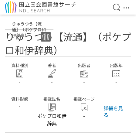
検索を開
メニ
本文へ移動
りゅうつう【流
通】（ポケプロ和
りゅうつう【流通】（ポケプ
伊辞典）
ロ和伊辞典）
資料種別
著者
出版者
出版年
-
-
-
-
資料形態
掲載誌名
掲載ページ
-
詳細を見
る
ポケプロ和伊
-
辞典