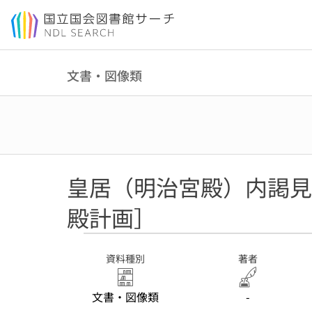
本文へ移動
文書・図像類
皇居（明治宮殿）内謁見
殿計画］
資料種別
著者
文書・図像類
-