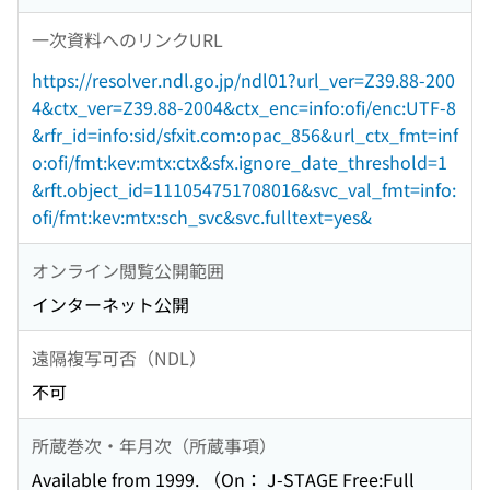
一次資料へのリンクURL
https://resolver.ndl.go.jp/ndl01?url_ver=Z39.88-200
4&ctx_ver=Z39.88-2004&ctx_enc=info:ofi/enc:UTF-8
&rfr_id=info:sid/sfxit.com:opac_856&url_ctx_fmt=inf
o:ofi/fmt:kev:mtx:ctx&sfx.ignore_date_threshold=1
&rft.object_id=111054751708016&svc_val_fmt=info:
ofi/fmt:kev:mtx:sch_svc&svc.fulltext=yes&
オンライン閲覧公開範囲
インターネット公開
遠隔複写可否（NDL）
不可
所蔵巻次・年月次（所蔵事項）
Available from 1999. （On： J-STAGE Free:Full