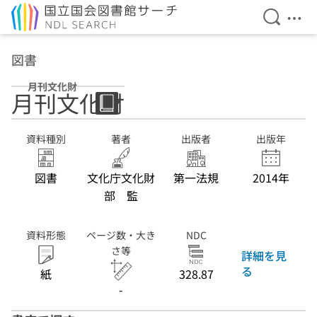
検索を開
メニ
本文へ移動
図書
月刊文化財
月刊文化財
資料種別
著者
出版者
出版年
図書
文化庁文化財
第一法規
2014年
部 監
資料形態
ページ数・大き
NDC
さ等
詳細を見
る
紙
328.87
-