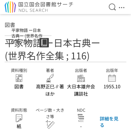
検索を開
メニ
本文へ移動
図書
平家物語 ー日本
古典ー (世界名作
平家物語 ー日本古典ー
全集 ; 116)
(世界名作全集 ; 116)
資料種別
著者
出版者
出版年
図書
高野正巳∥著
大日本雄弁会
1955.10
ほか
講談社
資料形態
ページ数・大き
NDC
さ等
詳細を見
る
紙
-