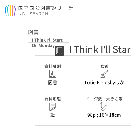
本文へ移動
図書
I Think I’ll Start
I Think I’ll S
On Monday
資料種別
著者
図書
Totie Fieldsbyほか
資料形態
ページ数・大きさ等
紙
98p ; 16×18cm