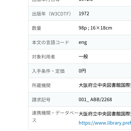
1972
出版年（W3CDTF）
98p ; 16×18cm
数量
eng
本文の言語コード
一般
対象利用者
0円
入手条件・定価
大阪府立中央図書館国際
所蔵機関
001_ ABB/2268
請求記号
連携機関・データベー
大阪府立中央図書館国際児
ス
https://www.library.pref