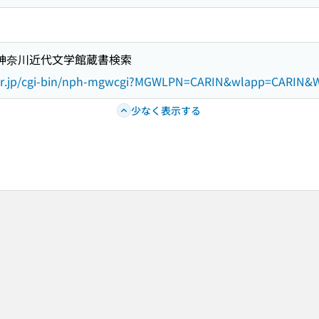
立神奈川近代文学館蔵書検索
.or.jp/cgi-bin/nph-mgwcgi?MGWLPN=CARIN&wlapp=CARI
少なく表示する