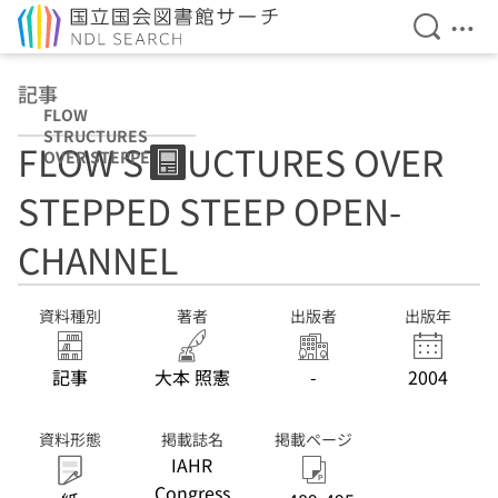
検索を開
メニ
本文へ移動
記事
FLOW
STRUCTURES
FLOW STRUCTURES OVER
OVER STEPPED
STEEP OPEN-
STEPPED STEEP OPEN-
CHANNEL
CHANNEL
資料種別
著者
出版者
出版年
記事
大本 照憲
-
2004
資料形態
掲載誌名
掲載ページ
IAHR
Congress