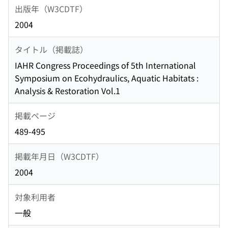
出版年（W3CDTF）
2004
タイトル（掲載誌）
IAHR Congress Proceedings of 5th International
Symposium on Ecohydraulics, Aquatic Habitats :
Analysis & Restoration Vol.1
掲載ページ
489-495
掲載年月日（W3CDTF）
2004
対象利用者
一般