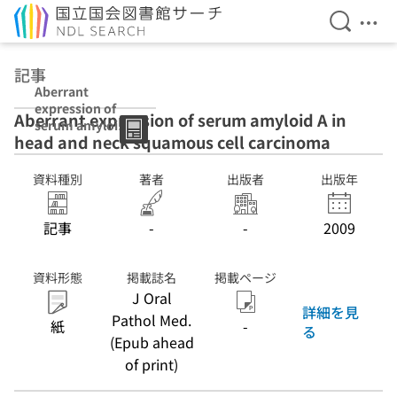
検索を開
メニ
本文へ移動
記事
Aberrant
expression of
Aberrant expression of serum amyloid A in
serum amyloid
head and neck squamous cell carcinoma
A in head and
neck squamous
cell carcinoma
資料種別
著者
出版者
出版年
記事
-
-
2009
資料形態
掲載誌名
掲載ページ
J Oral
詳細を見
Pathol Med.
紙
-
る
(Epub ahead
of print)