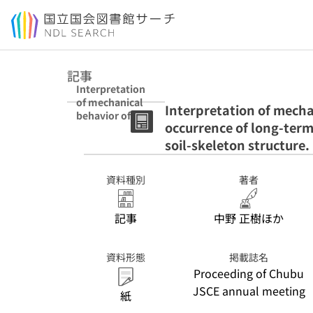
本文へ移動
記事
Interpretation
of mechanical
Interpretation of mecha
behavior of
occurrence of long-term
marine clay with
the occurrence
soil-skeleton structure.
of long-term
settlement
資料種別
著者
based on the
evolution of
soil-skeleton
記事
中野 正樹ほか
structure.
資料形態
掲載誌名
Proceeding of Chubu
JSCE annual meeting
紙