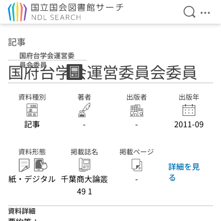
検索を開
メニ
本文へ移動
記事
国府台学会運営委
員会委員
国府台学会運営委員会委員
資料種別
著者
出版者
出版年
記事
-
-
2011-09
資料形態
掲載誌名
掲載ページ
詳細を見
る
紙・デジタル
千葉商大論叢
-
49 1
資料詳細