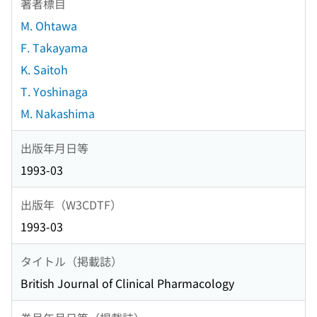
著者標目
M. Ohtawa
F. Takayama
K. Saitoh
T. Yoshinaga
M. Nakashima
出版年月日等
1993-03
出版年（W3CDTF）
1993-03
タイトル（掲載誌）
British Journal of Clinical Pharmacology