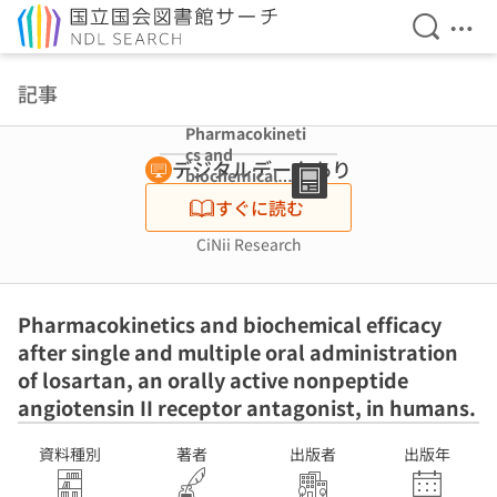
検索を開
メニ
本文へ移動
記事
Pharmacokineti
cs and
デジタルデータあり
biochemical
efficacy after
すぐに読む
single and
multiple oral
CiNii Research
administration
of losartan, an
orally active
Pharmacokinetics and biochemical efficacy
nonpeptide
angiotensin II
after single and multiple oral administration
receptor
of losartan, an orally active nonpeptide
antagonist, in
angiotensin II receptor antagonist, in humans.
humans.
資料種別
著者
出版者
出版年