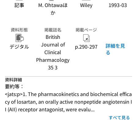
記事
M. Ohtawaほ
Wiley
1993-03
か
資料形態
掲載誌名
掲載ページ
British
Journal of
詳細を見
デジタル
p.290-297
Clinical
る
Pharmacology
35 3
資料詳細
要約等：
<jats:p>1. The pharmacokinetics and biochemical effica
cy of losartan, an orally active nonpeptide angiotensin I
I (AII) receptor antagonist, were evalu...
すべて見る