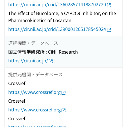
https://cir.nii.ac.jp/crid/1360285714188702720
The Effect of Bucolome, a CYP2C9 Inhibitor, on the
Pharmacokinetics of Losartan
https://cir.nii.ac.jp/crid/1390001205178545024
連携機関・データベース
国立情報学研究所 : CiNii Research
https://cir.nii.ac.jp/
提供元機関・データベース
Crossref
https://www.crossref.org
Crossref
https://www.crossref.org
Crossref