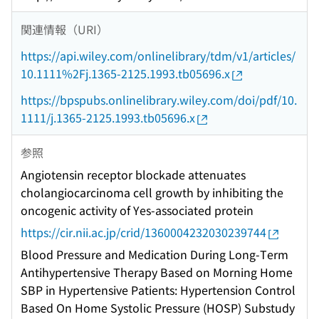
関連情報（URI）
https://api.wiley.com/onlinelibrary/tdm/v1/articles/
10.1111%2Fj.1365-2125.1993.tb05696.x
https://bpspubs.onlinelibrary.wiley.com/doi/pdf/10.
1111/j.1365-2125.1993.tb05696.x
参照
Angiotensin receptor blockade attenuates
cholangiocarcinoma cell growth by inhibiting the
oncogenic activity of Yes-associated protein
https://cir.nii.ac.jp/crid/1360004232030239744
Blood Pressure and Medication During Long-Term
Antihypertensive Therapy Based on Morning Home
SBP in Hypertensive Patients: Hypertension Control
Based On Home Systolic Pressure (HOSP) Substudy