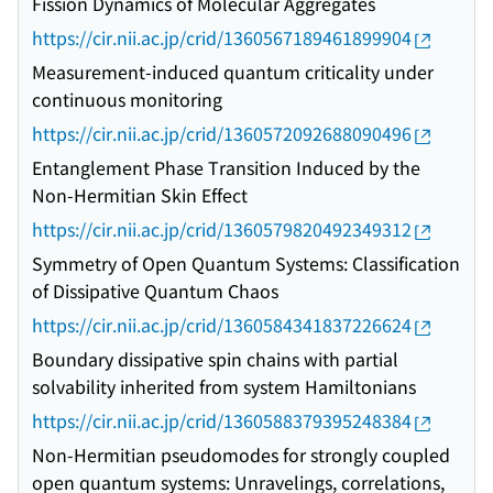
Fission Dynamics of Molecular Aggregates
https://cir.nii.ac.jp/crid/1360567189461899904
Measurement-induced quantum criticality under
continuous monitoring
https://cir.nii.ac.jp/crid/1360572092688090496
Entanglement Phase Transition Induced by the
Non-Hermitian Skin Effect
https://cir.nii.ac.jp/crid/1360579820492349312
Symmetry of Open Quantum Systems: Classification
of Dissipative Quantum Chaos
https://cir.nii.ac.jp/crid/1360584341837226624
Boundary dissipative spin chains with partial
solvability inherited from system Hamiltonians
https://cir.nii.ac.jp/crid/1360588379395248384
Non-Hermitian pseudomodes for strongly coupled
open quantum systems: Unravelings, correlations,