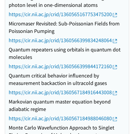
photon level in one-dimensional atoms
https://cir.nii.ac.jp/crid/1360565167753475200
Micromaser Revisited: Sub-Poissonian Fields from
Poissonian Pumping
https://cir.nii.ac.jp/crid/1360566399834248064
Quantum repeaters using orbitals in quantum dot
molecules
https://cir.nii.ac.jp/crid/1360566399844172160
Quantum critical behavior influenced by
measurement backaction in ultracold gases
https://cir.nii.ac.jp/crid/1360567184916443008
Markovian quantum master equation beyond
adiabatic regime
https://cir.nii.ac.jp/crid/1360567184988046080
Monte Carlo Wavefunction Approach to Singlet