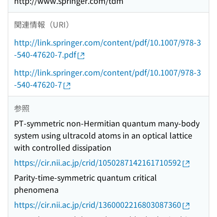
http://www.springer.com/tdm
関連情報（URI）
http://link.springer.com/content/pdf/10.1007/978-3
-540-47620-7.pdf
http://link.springer.com/content/pdf/10.1007/978-3
-540-47620-7
参照
PT-symmetric non-Hermitian quantum many-body
system using ultracold atoms in an optical lattice
with controlled dissipation
https://cir.nii.ac.jp/crid/1050287142161710592
Parity-time-symmetric quantum critical
phenomena
https://cir.nii.ac.jp/crid/1360002216803087360