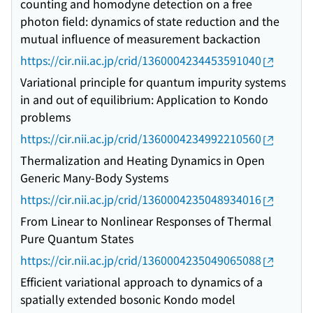
counting and homodyne detection on a free
photon field: dynamics of state reduction and the
mutual influence of measurement backaction
https://cir.nii.ac.jp/crid/1360004234453591040
Variational principle for quantum impurity systems
in and out of equilibrium: Application to Kondo
problems
https://cir.nii.ac.jp/crid/1360004234992210560
Thermalization and Heating Dynamics in Open
Generic Many-Body Systems
https://cir.nii.ac.jp/crid/1360004235048934016
From Linear to Nonlinear Responses of Thermal
Pure Quantum States
https://cir.nii.ac.jp/crid/1360004235049065088
Efficient variational approach to dynamics of a
spatially extended bosonic Kondo model