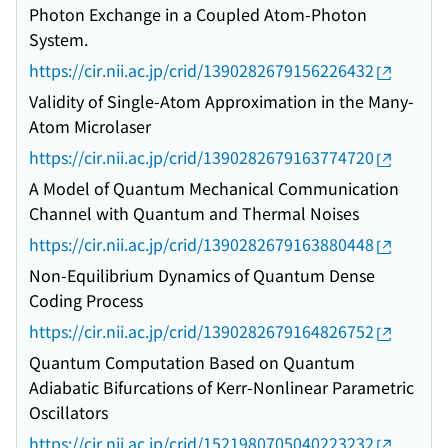
Photon Exchange in a Coupled Atom-Photon
System.
https://cir.nii.ac.jp/crid/1390282679156226432
Validity of Single-Atom Approximation in the Many-
Atom Microlaser
https://cir.nii.ac.jp/crid/1390282679163774720
A Model of Quantum Mechanical Communication
Channel with Quantum and Thermal Noises
https://cir.nii.ac.jp/crid/1390282679163880448
Non-Equilibrium Dynamics of Quantum Dense
Coding Process
https://cir.nii.ac.jp/crid/1390282679164826752
Quantum Computation Based on Quantum
Adiabatic Bifurcations of Kerr-Nonlinear Parametric
Oscillators
https://cir.nii.ac.jp/crid/1521980705040223232