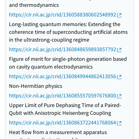
and thermodynamics
https://cir.nii.ac.jp/crid/1360588380602548992
Long-lasting quantum memories: Extending the
coherence time of superconducting artificial atoms
in the ultrastrong-coupling regime
https://cir.nii.ac.jp/crid/1360848659893857792
Figure of merit for single-photon generation based
on cavity quantum electrodynamics
https://cir.nii.ac.jp/crid/1360849944862413056
Non-Hermitian physics
https://cir.nii.ac.jp/crid/1360855570597676800
Upper Limit of Pure Dephasing Time of a Paired-
Qubit with Anisotropic Heisenberg Coupling
https://cir.nii.ac.jp/crid/1360863722441768064
Heat flow from a measurement apparatus