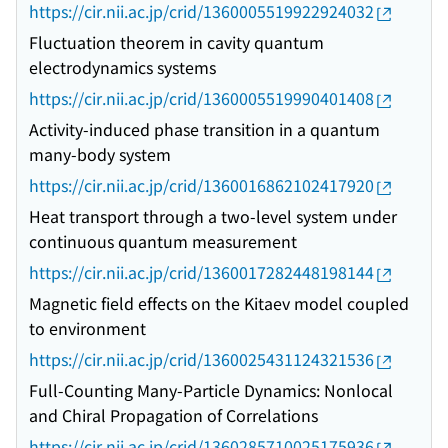
https://cir.nii.ac.jp/crid/1360005519922924032
Fluctuation theorem in cavity quantum
electrodynamics systems
https://cir.nii.ac.jp/crid/1360005519990401408
Activity-induced phase transition in a quantum
many-body system
https://cir.nii.ac.jp/crid/1360016862102417920
Heat transport through a two-level system under
continuous quantum measurement
https://cir.nii.ac.jp/crid/1360017282448198144
Magnetic field effects on the Kitaev model coupled
to environment
https://cir.nii.ac.jp/crid/1360025431124321536
Full-Counting Many-Particle Dynamics: Nonlocal
and Chiral Propagation of Correlations
https://cir.nii.ac.jp/crid/1360285710025175936