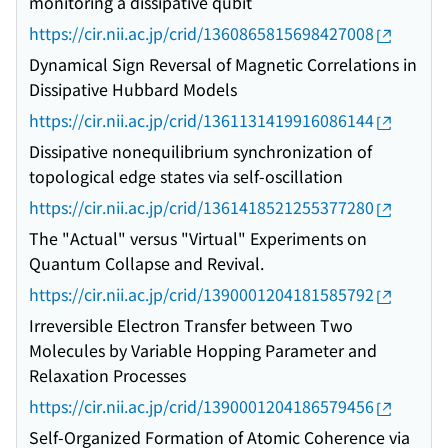
monitoring a dissipative qubit
https://cir.nii.ac.jp/crid/1360865815698427008
Dynamical Sign Reversal of Magnetic Correlations in
Dissipative Hubbard Models
https://cir.nii.ac.jp/crid/1361131419916086144
Dissipative nonequilibrium synchronization of
topological edge states via self-oscillation
https://cir.nii.ac.jp/crid/1361418521255377280
The "Actual" versus "Virtual" Experiments on
Quantum Collapse and Revival.
https://cir.nii.ac.jp/crid/1390001204181585792
Irreversible Electron Transfer between Two
Molecules by Variable Hopping Parameter and
Relaxation Processes
https://cir.nii.ac.jp/crid/1390001204186579456
Self-Organized Formation of Atomic Coherence via