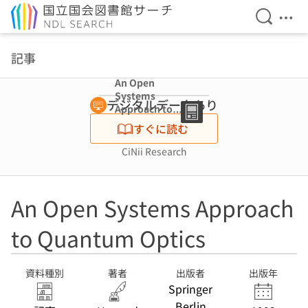
検索を開
メニ
本文へ移動
記事
An Open
Systems
デジタルデータあり
Approach to
Quantum Optics
すぐに読む
CiNii Research
An Open Systems Approach
to Quantum Optics
資料種別
著者
出版者
出版年
Springer
Berlin