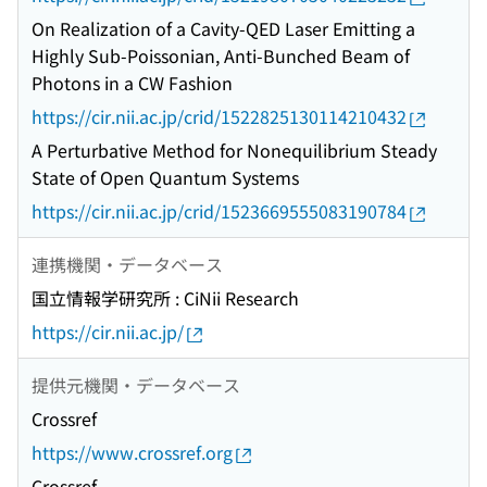
On Realization of a Cavity-QED Laser Emitting a
Highly Sub-Poissonian, Anti-Bunched Beam of
Photons in a CW Fashion
https://cir.nii.ac.jp/crid/1522825130114210432
A Perturbative Method for Nonequilibrium Steady
State of Open Quantum Systems
https://cir.nii.ac.jp/crid/1523669555083190784
連携機関・データベース
国立情報学研究所 : CiNii Research
https://cir.nii.ac.jp/
提供元機関・データベース
Crossref
https://www.crossref.org
Crossref