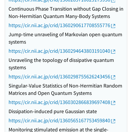
Continuous Phase Transition without Gap Closing in
Non-Hermitian Quantum Many-Body Systems
https://cir.nii.ac.jp/crid/1360290617708555776
Jump-time unraveling of Markovian open quantum
systems
https://cir.nii.ac.jp/crid/1360294643803191040
Unraveling the topology of dissipative quantum
systems
https://cir.nii.ac.jp/crid/1360298755626243456
Singular-Value Statistics of Non-Hermitian Random
Matrices and Open Quantum Systems
https://cir.nii.ac.jp/crid/1360302866839697408
Dissipation-induced pure Gaussian state
https://cir.nii.ac.jp/crid/1360565167753459840
Monitoring stimulated emission at the single-