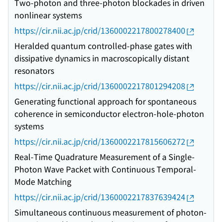
Two-photon and three-photon blockades in driven
nonlinear systems
https://cir.nii.ac.jp/crid/1360002217800278400
Heralded quantum controlled-phase gates with
dissipative dynamics in macroscopically distant
resonators
https://cir.nii.ac.jp/crid/1360002217801294208
Generating functional approach for spontaneous
coherence in semiconductor electron-hole-photon
systems
https://cir.nii.ac.jp/crid/1360002217815606272
Real-Time Quadrature Measurement of a Single-
Photon Wave Packet with Continuous Temporal-
Mode Matching
https://cir.nii.ac.jp/crid/1360002217837639424
Simultaneous continuous measurement of photon-