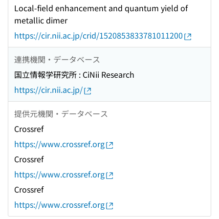
Local-field enhancement and quantum yield of
metallic dimer
https://cir.nii.ac.jp/crid/1520853833781011200
連携機関・データベース
国立情報学研究所 : CiNii Research
https://cir.nii.ac.jp/
提供元機関・データベース
Crossref
https://www.crossref.org
Crossref
https://www.crossref.org
Crossref
https://www.crossref.org