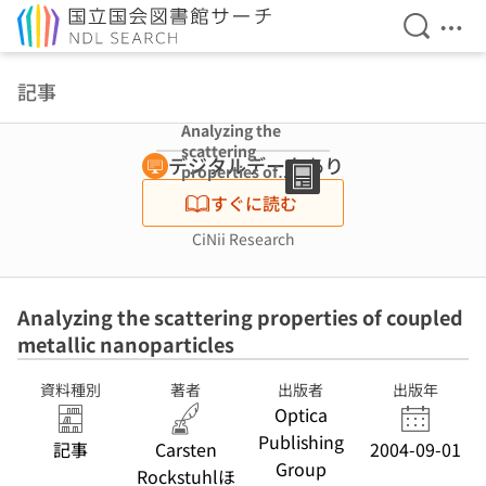
検索を開
メニ
本文へ移動
記事
Analyzing the
scattering
デジタルデータあり
properties of
coupled metallic
すぐに読む
nanoparticles
CiNii Research
Analyzing the scattering properties of coupled
metallic nanoparticles
資料種別
著者
出版者
出版年
Optica
Publishing
記事
Carsten
2004-09-01
Group
Rockstuhlほ