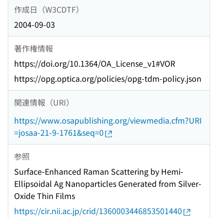
作成日（W3CDTF）
2004-09-03
著作権情報
https://doi.org/10.1364/OA_License_v1#VOR
https://opg.optica.org/policies/opg-tdm-policy.json
関連情報（URI）
https://www.osapublishing.org/viewmedia.cfm?URI
=josaa-21-9-1761&seq=0
参照
Surface-Enhanced Raman Scattering by Hemi-
Ellipsoidal Ag Nanoparticles Generated from Silver-
Oxide Thin Films
https://cir.nii.ac.jp/crid/1360003446853501440