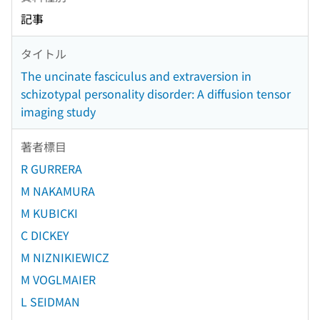
記事
タイトル
The uncinate fasciculus and extraversion in
schizotypal personality disorder: A diffusion tensor
imaging study
著者標目
R GURRERA
M NAKAMURA
M KUBICKI
C DICKEY
M NIZNIKIEWICZ
M VOGLMAIER
L SEIDMAN