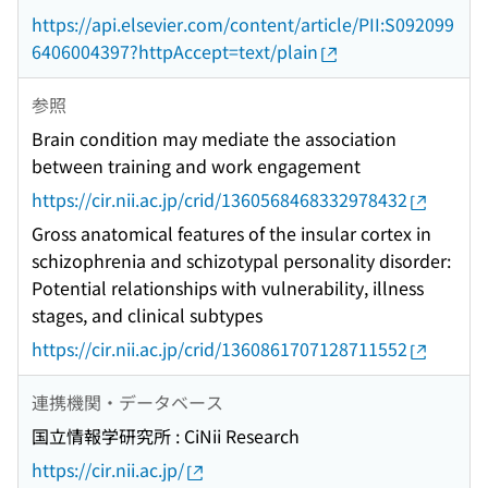
https://api.elsevier.com/content/article/PII:S092099
6406004397?httpAccept=text/plain
参照
Brain condition may mediate the association
between training and work engagement
https://cir.nii.ac.jp/crid/1360568468332978432
Gross anatomical features of the insular cortex in
schizophrenia and schizotypal personality disorder:
Potential relationships with vulnerability, illness
stages, and clinical subtypes
https://cir.nii.ac.jp/crid/1360861707128711552
連携機関・データベース
国立情報学研究所 : CiNii Research
https://cir.nii.ac.jp/