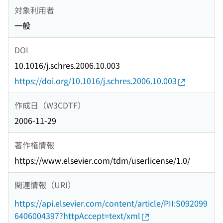
対象利用者
一般
DOI
10.1016/j.schres.2006.10.003
https://doi.org/10.1016/j.schres.2006.10.003
作成日（W3CDTF）
2006-11-29
著作権情報
https://www.elsevier.com/tdm/userlicense/1.0/
関連情報（URI）
https://api.elsevier.com/content/article/PII:S092099
6406004397?httpAccept=text/xml