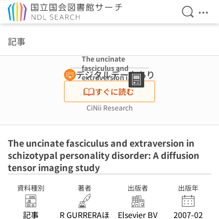
検索を開
メニ
本文へ移動
記事
The uncinate
fasciculus and
デジタルデータあり
extraversion in
schizotypal
すぐに読む
personality
disorder: A
CiNii Research
diffusion tensor
imaging study
The uncinate fasciculus and extraversion in
schizotypal personality disorder: A diffusion
tensor imaging study
資料種別
著者
出版者
出版年
記事
R GURRERAほ
Elsevier BV
2007-02