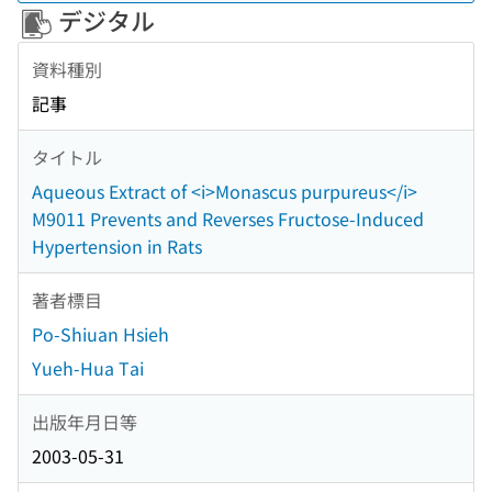
デジタル
資料種別
記事
タイトル
Aqueous Extract of <i>Monascus purpureus</i>
M9011 Prevents and Reverses Fructose-Induced
Hypertension in Rats
著者標目
Po-Shiuan Hsieh
Yueh-Hua Tai
出版年月日等
2003-05-31