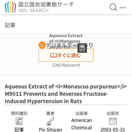
検索を開
メニ
本文へ移動
記事
Aqueous Extract
of <i>Monascus
デジタルデータあり
purpureus</i>
M9011 Prevents
すぐに読む
and Reverses
Fructose-
CiNii Research
Induced
Hypertension in
Rats
Aqueous Extract of <i>Monascus purpureus</i>
M9011 Prevents and Reverses Fructose-
Induced Hypertension in Rats
資料種別
著者
出版者
出版年
American
Chemical
記事
Po-Shiuan
2003-05-31