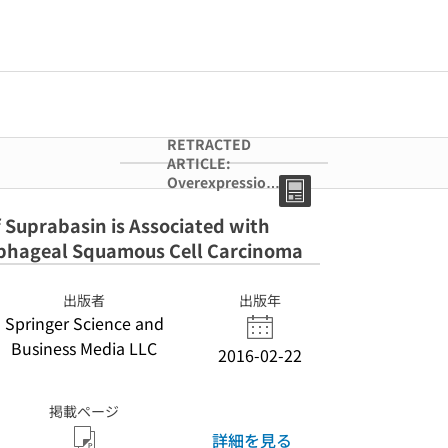
RETRACTED
ARTICLE:
Overexpression
of Suprabasin is
Associated with
Suprabasin is Associated with
Proliferation
sophageal Squamous Cell Carcinoma
and
Tumorigenicity
of Esophageal
出版者
出版年
Squamous Cell
Springer Science and
Carcinoma
Business Media LLC
2016-02-22
掲載ページ
詳細を見る