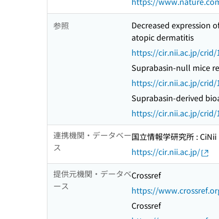
https://www.nature.com
Decreased expression of
参照
atopic dermatitis
https://cir.nii.ac.jp/c
Suprabasin-null mice ret
https://cir.nii.ac.jp/c
Suprabasin-derived bioa
https://cir.nii.ac.jp/c
連携機関・データベー
国立情報学研究所 : CiNii R
ス
https://cir.nii.ac.jp/
提供元機関・データベ
Crossref
ース
https://www.crossref.or
Crossref