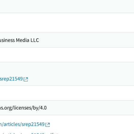
usiness Media LLC
/srep21549
s.org/licenses/by/4.0
/articles/srep21549