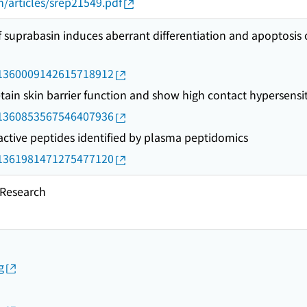
/articles/srep21549.pdf
 suprabasin induces aberrant differentiation and apoptosis o
rid/1360009142615718912
ain skin barrier function and show high contact hypersensiti
rid/1360853567546407936
ctive peptides identified by plasma peptidomics
rid/1361981471275477120
esearch
g