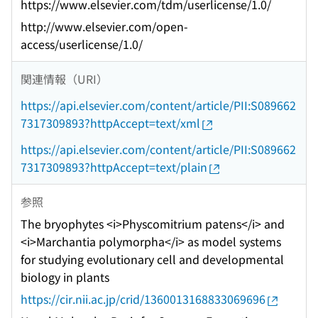
https://www.elsevier.com/tdm/userlicense/1.0/
http://www.elsevier.com/open-
access/userlicense/1.0/
関連情報（URI）
https://api.elsevier.com/content/article/PII:S089662
7317309893?httpAccept=text/xml
https://api.elsevier.com/content/article/PII:S089662
7317309893?httpAccept=text/plain
参照
The bryophytes <i>Physcomitrium patens</i> and
<i>Marchantia polymorpha</i> as model systems
for studying evolutionary cell and developmental
biology in plants
https://cir.nii.ac.jp/crid/1360013168833069696