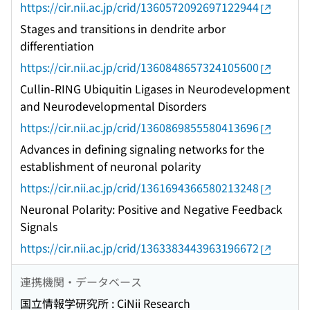
https://cir.nii.ac.jp/crid/1360572092697122944
Stages and transitions in dendrite arbor
differentiation
https://cir.nii.ac.jp/crid/1360848657324105600
Cullin-RING Ubiquitin Ligases in Neurodevelopment
and Neurodevelopmental Disorders
https://cir.nii.ac.jp/crid/1360869855580413696
Advances in defining signaling networks for the
establishment of neuronal polarity
https://cir.nii.ac.jp/crid/1361694366580213248
Neuronal Polarity: Positive and Negative Feedback
Signals
https://cir.nii.ac.jp/crid/1363383443963196672
連携機関・データベース
国立情報学研究所 : CiNii Research