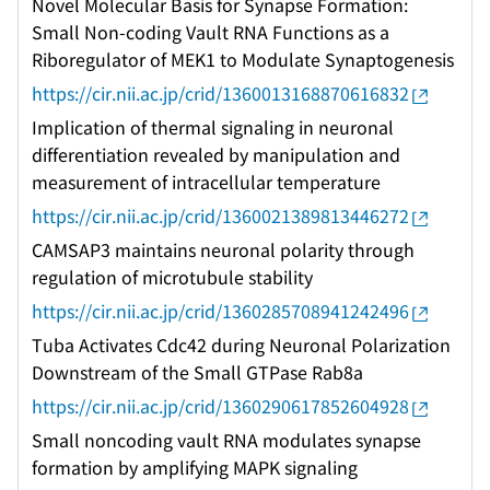
Novel Molecular Basis for Synapse Formation:
Small Non-coding Vault RNA Functions as a
Riboregulator of MEK1 to Modulate Synaptogenesis
https://cir.nii.ac.jp/crid/1360013168870616832
Implication of thermal signaling in neuronal
differentiation revealed by manipulation and
measurement of intracellular temperature
https://cir.nii.ac.jp/crid/1360021389813446272
CAMSAP3 maintains neuronal polarity through
regulation of microtubule stability
https://cir.nii.ac.jp/crid/1360285708941242496
Tuba Activates Cdc42 during Neuronal Polarization
Downstream of the Small GTPase Rab8a
https://cir.nii.ac.jp/crid/1360290617852604928
Small noncoding vault RNA modulates synapse
formation by amplifying MAPK signaling