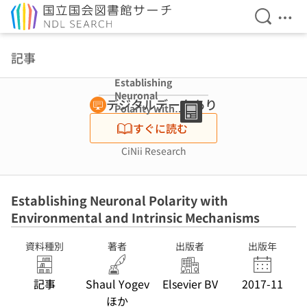
検索を開
メニ
本文へ移動
記事
Establishing
Neuronal
デジタルデータあり
Polarity with
Environmental
すぐに読む
and Intrinsic
Mechanisms
CiNii Research
Establishing Neuronal Polarity with
Environmental and Intrinsic Mechanisms
資料種別
著者
出版者
出版年
記事
Shaul Yogev
Elsevier BV
2017-11
ほか