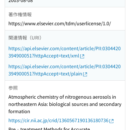
2003-08-08
著作権情報
https://www.elsevier.com/tdm/userlicense/1.0/
関連情報（URI）
https://api.elsevier.com/content/article/PII:0304420
394900051?httpAccept=text/xml
https://api.elsevier.com/content/article/PII:0304420
394900051?httpAccept=text/plain
参照
Atmospheric chemistry of nitrogenous aerosols in
northeastern Asia: biological sources and secondary
formation
https://cir.nii.ac.jp/crid/1360567190136180736
Pre‐treatment Methods for Accurate