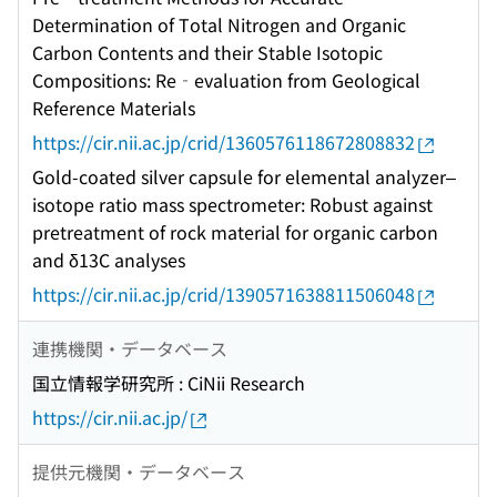
Determination of Total Nitrogen and Organic
Carbon Contents and their Stable Isotopic
Compositions: Re‐evaluation from Geological
Reference Materials
https://cir.nii.ac.jp/crid/1360576118672808832
Gold-coated silver capsule for elemental analyzer–
isotope ratio mass spectrometer: Robust against
pretreatment of rock material for organic carbon
and δ13C analyses
https://cir.nii.ac.jp/crid/1390571638811506048
連携機関・データベース
国立情報学研究所 : CiNii Research
https://cir.nii.ac.jp/
提供元機関・データベース