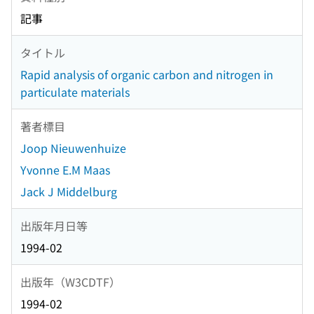
記事
タイトル
Rapid analysis of organic carbon and nitrogen in
particulate materials
著者標目
Joop Nieuwenhuize
Yvonne E.M Maas
Jack J Middelburg
出版年月日等
1994-02
出版年（W3CDTF）
1994-02