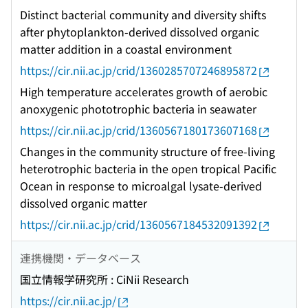
Distinct bacterial community and diversity shifts
after phytoplankton-derived dissolved organic
matter addition in a coastal environment
https://cir.nii.ac.jp/crid/1360285707246895872
High temperature accelerates growth of aerobic
anoxygenic phototrophic bacteria in seawater
https://cir.nii.ac.jp/crid/1360567180173607168
Changes in the community structure of free-living
heterotrophic bacteria in the open tropical Pacific
Ocean in response to microalgal lysate-derived
dissolved organic matter
https://cir.nii.ac.jp/crid/1360567184532091392
連携機関・データベース
国立情報学研究所 : CiNii Research
https://cir.nii.ac.jp/