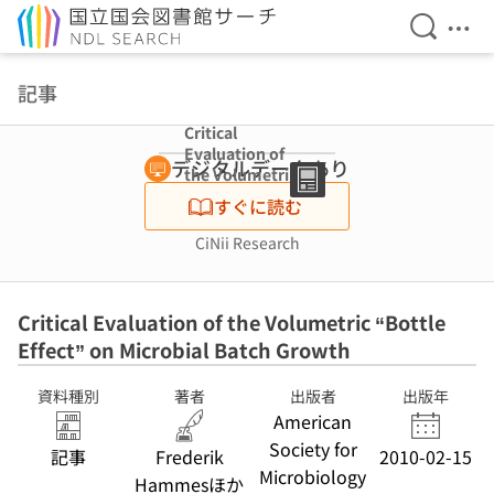
検索を開
メニ
本文へ移動
記事
Critical
Evaluation of
デジタルデータあり
the Volumetric
“Bottle Effect”
すぐに読む
on Microbial
Batch Growth
CiNii Research
Critical Evaluation of the Volumetric “Bottle
Effect” on Microbial Batch Growth
資料種別
著者
出版者
出版年
American
Society for
記事
Frederik
2010-02-15
Microbiology
Hammesほか