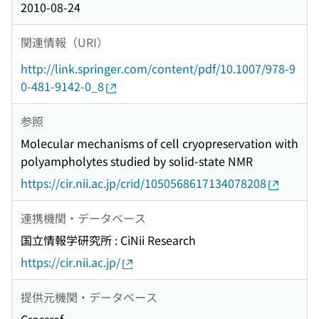
2010-08-24
関連情報（URI）
http://link.springer.com/content/pdf/10.1007/978-9
0-481-9142-0_8
参照
Molecular mechanisms of cell cryopreservation with
polyampholytes studied by solid-state NMR
https://cir.nii.ac.jp/crid/1050568617134078208
連携機関・データベース
国立情報学研究所 : CiNii Research
https://cir.nii.ac.jp/
提供元機関・データベース