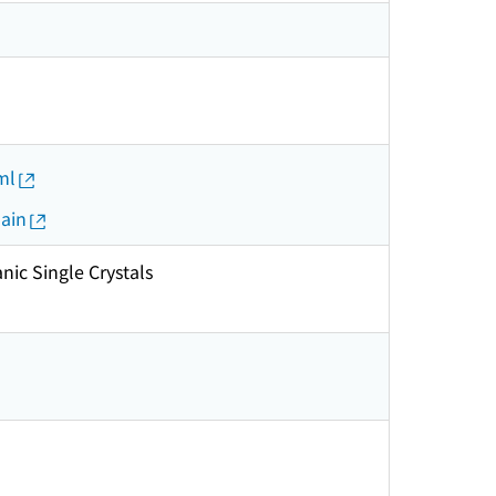
ml
lain
ic Single Crystals