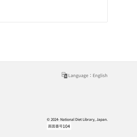
Language：English
© 2024- National Diet Library, Japan.
104
画面番号