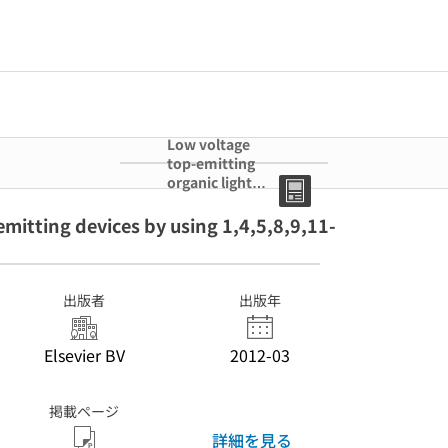
Low voltage
top-emitting
organic light
emitting devices
by using
emitting devices by using 1,4,5,8,9,11-
1,4,5,8,9,11-
hexaazatriphen
ylene-
hexacarbonitrile
出版者
出版年
Elsevier BV
2012-03
掲載ページ
詳細を見る