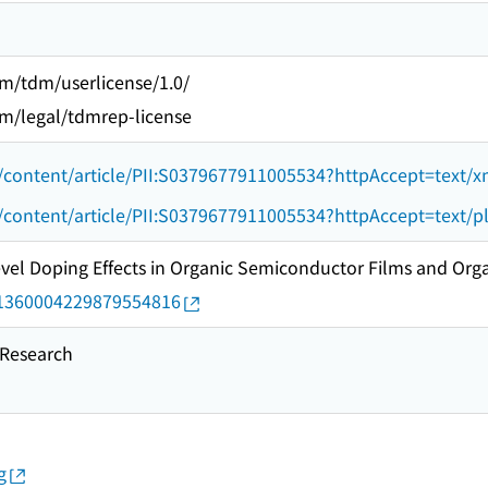
om/tdm/userlicense/1.0/
om/legal/tdmrep-license
om/content/article/PII:S0379677911005534?httpAccept=text/x
m/content/article/PII:S0379677911005534?httpAccept=text/p
l Doping Effects in Organic Semiconductor Films and Organ
rid/1360004229879554816
esearch
g