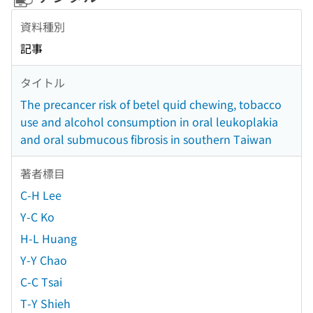
資料種別
記事
タイトル
The precancer risk of betel quid chewing, tobacco
use and alcohol consumption in oral leukoplakia
and oral submucous fibrosis in southern Taiwan
著者標目
C-H Lee
Y-C Ko
H-L Huang
Y-Y Chao
C-C Tsai
T-Y Shieh