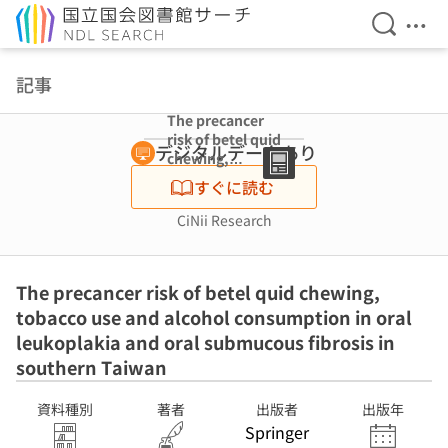
検索を開
メニ
本文へ移動
記事
The precancer
risk of betel quid
デジタルデータあり
chewing,
tobacco use and
すぐに読む
alcohol
consumption in
CiNii Research
oral leukoplakia
and oral
submucous
The precancer risk of betel quid chewing,
fibrosis in
southern
tobacco use and alcohol consumption in oral
Taiwan
leukoplakia and oral submucous fibrosis in
southern Taiwan
資料種別
著者
出版者
出版年
Springer