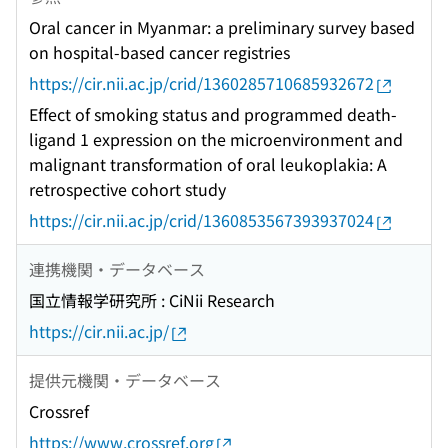
Oral cancer in Myanmar: a preliminary survey based
on hospital-based cancer registries
https://cir.nii.ac.jp/crid/1360285710685932672
Effect of smoking status and programmed death-
ligand 1 expression on the microenvironment and
malignant transformation of oral leukoplakia: A
retrospective cohort study
https://cir.nii.ac.jp/crid/1360853567393937024
連携機関・データベース
国立情報学研究所 : CiNii Research
https://cir.nii.ac.jp/
提供元機関・データベース
Crossref
https://www.crossref.org