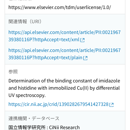
https://www.elsevier.com/tdm/userlicense/1.0/
関連情報（URI）
https://api.elsevier.com/content/article/PII:0021967
39380116P?httpAccept=text/xml
https://api.elsevier.com/content/article/PII:0021967
39380116P?httpAccept=text/plain
参照
Determination of the binding constant of imidazole
and histidine with immobilized Cu(II) by differential
UV spectroscopy.
https://cir.nii.ac.jp/crid/1390282679541427328
連携機関・データベース
国立情報学研究所 : CiNii Research