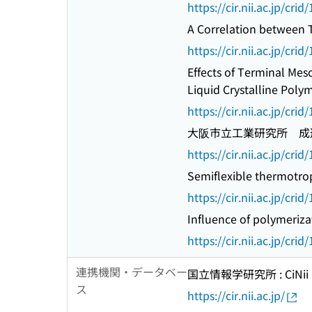
https://cir.nii.ac.jp/c
A Correlation between T
https://cir.nii.ac.jp/c
Effects of Terminal Me
Liquid Crystalline Polym
https://cir.nii.ac.jp/c
大阪市立工業研究所 成
https://cir.nii.ac.jp/c
Semiflexible thermotropi
https://cir.nii.ac.jp/c
Influence of polymeriz
https://cir.nii.ac.jp/c
連携機関・データベー
国立情報学研究所 : CiNii R
ス
https://cir.nii.ac.jp/