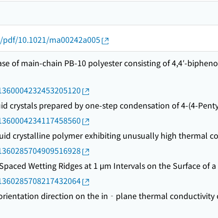
oi/pdf/10.1021/ma00242a005
ase of main-chain PB-10 polyester consisting of 4,4′-bipheno
rid/1360004232453205120
id crystals prepared by one-step condensation of 4-(4-Penty
rid/1360004234117458560
id crystalline polymer exhibiting unusually high thermal co
rid/1360285704909516928
Spaced Wetting Ridges at 1 μm Intervals on the Surface of a
rid/1360285708217432064
orientation direction on the in‐plane thermal conductivity