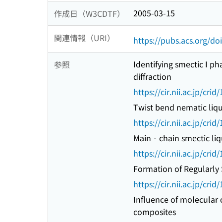
2005-03-15
作成日（W3CDTF）
関連情報（URI）
https://pubs.acs.org/d
Identifying smectic I ph
参照
diffraction
https://cir.nii.ac.jp/c
Twist bend nematic liqu
https://cir.nii.ac.jp/c
Main‐chain smectic liqu
https://cir.nii.ac.jp/c
Formation of Regularly 
https://cir.nii.ac.jp/c
Influence of molecular 
composites