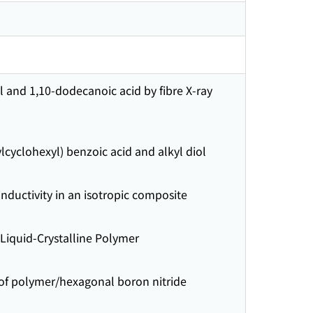
l and 1,10-dodecanoic acid by fibre X-ray
lcyclohexyl) benzoic acid and alkyl diol
nductivity in an isotropic composite
 Liquid-Crystalline Polymer
 of polymer/hexagonal boron nitride