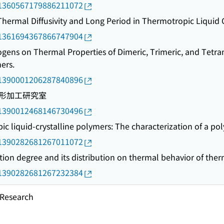
rid/1360567179886211072
hermal Diffusivity and Long Period in Thermotropic Liquid C
rid/1361694367866747904
sogens on Thermal Properties of Dimeric, Trimeric, and Tet
ers.
rid/1390001206287840896
形加工研究室
rid/1390012468146730496
c liquid-crystalline polymers: The characterization of a pol
rid/1390282681267011072
ation degree and its distribution on thermal behavior of t
rid/1390282681267232384
esearch