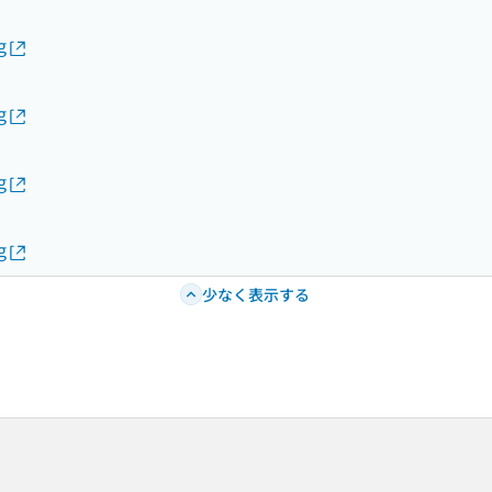
g
g
g
g
少なく表示する