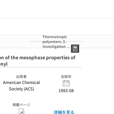
Thermotropic
polyesters. 2.
Investigation of
the mesophase
properties of
on of the mesophase properties of
polymers based
enyl
on 4,4'-
dihydroxybiphe
nyl
出版者
出版年
American Chemical
Society (ACS)
1983-08
掲載ページ
詳細を見る