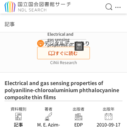
検索を開
メニ
本文へ移動
記事
Electrical and
gas sensing
デジタルデータあり
properties of
polyaniline-
すぐに読む
chloroaluminiu
m
CiNii Research
phthalocyanine
composite thin
films
Electrical and gas sensing properties of
polyaniline-chloroaluminium phthalocyanine
composite thin films
資料種別
著者
出版者
出版年
記事
M. E. Azim-
EDP
2010-09-17