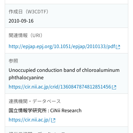
作成日（W3CDTF）
2010-09-16
関連情報（URI）
http://epjap.epj.org/10.1051/epjap/2010133/pdf
参照
Unoccupied conduction band of chloroaluminum
phthalocyanine
https://cir.nii.ac.jp/crid/1360847874812851456
連携機関・データベース
国立情報学研究所 : CiNii Research
https://cir.nii.ac.jp/