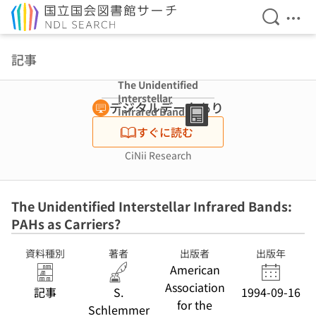
検索を開
メニ
本文へ移動
記事
The Unidentified
Interstellar
デジタルデータあり
Infrared Bands:
PAHs as
すぐに読む
Carriers?
CiNii Research
The Unidentified Interstellar Infrared Bands:
PAHs as Carriers?
資料種別
著者
出版者
出版年
American
Association
記事
S.
1994-09-16
for the
Schlemmer