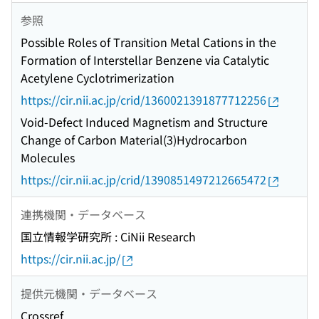
参照
Possible Roles of Transition Metal Cations in the
Formation of Interstellar Benzene via Catalytic
Acetylene Cyclotrimerization
https://cir.nii.ac.jp/crid/1360021391877712256
Void-Defect Induced Magnetism and Structure
Change of Carbon Material(3)Hydrocarbon
Molecules
https://cir.nii.ac.jp/crid/1390851497212665472
連携機関・データベース
国立情報学研究所 : CiNii Research
https://cir.nii.ac.jp/
提供元機関・データベース
Crossref