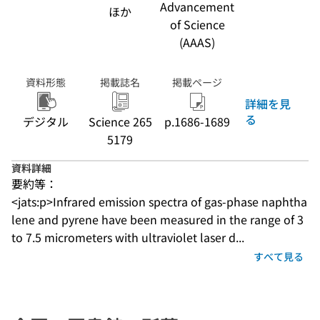
Advancement
ほか
of Science
(AAAS)
資料形態
掲載誌名
掲載ページ
詳細を見
る
デジタル
Science 265
p.1686-1689
5179
資料詳細
要約等：
<jats:p>Infrared emission spectra of gas-phase naphtha
lene and pyrene have been measured in the range of 3 
to 7.5 micrometers with ultraviolet laser d...
すべて見る