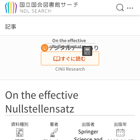
検索を開
メニ
本文へ移動
記事
On the effective
Nullstellensatz
デジタルデータあり
すぐに読む
CiNii Research
On the effective
Nullstellensatz
資料種別
著者
出版者
出版年
Springer
Science and