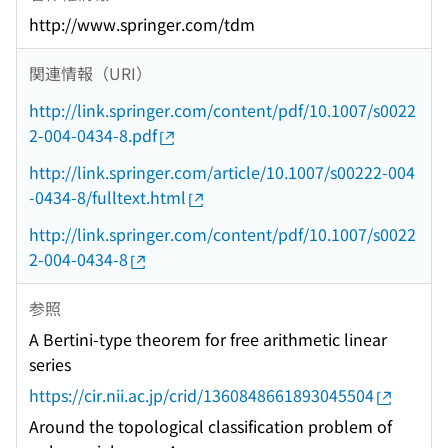
http://www.springer.com/tdm
関連情報（URI）
http://link.springer.com/content/pdf/10.1007/s0022
2-004-0434-8.pdf
http://link.springer.com/article/10.1007/s00222-004
-0434-8/fulltext.html
http://link.springer.com/content/pdf/10.1007/s0022
2-004-0434-8
参照
A Bertini-type theorem for free arithmetic linear
series
https://cir.nii.ac.jp/crid/1360848661893045504
Around the topological classification problem of