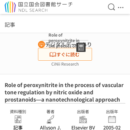
検索を開
メニ
本文へ移動
記事
Role of
peroxynitrite in
デジタルデータあり
the process of
vascular tone
すぐに読む
regulation by
nitric oxide and
CiNii Research
prostanoids—a
nanotechnologi
cal approach
Role of peroxynitrite in the process of vascular
tone regulation by nitric oxide and
prostanoids—a nanotechnological approach
資料種別
著者
出版者
出版年
記事
Allyson J.
Elsevier BV
2005-02