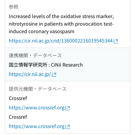
参照
Increased levels of the oxidative stress marker,
nitrotyrosine in patients with provocation test-
induced coronary vasospasm
https://cir.nii.ac.jp/crid/1360002216019545344
連携機関・データベース
国立情報学研究所 : CiNii Research
https://cir.nii.ac.jp/
提供元機関・データベース
Crossref
https://www.crossref.org
Crossref
https://www.crossref.org