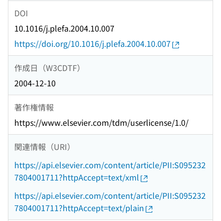
DOI
10.1016/j.plefa.2004.10.007
https://doi.org/10.1016/j.plefa.2004.10.007
作成日（W3CDTF）
2004-12-10
著作権情報
https://www.elsevier.com/tdm/userlicense/1.0/
関連情報（URI）
https://api.elsevier.com/content/article/PII:S095232
7804001711?httpAccept=text/xml
https://api.elsevier.com/content/article/PII:S095232
7804001711?httpAccept=text/plain