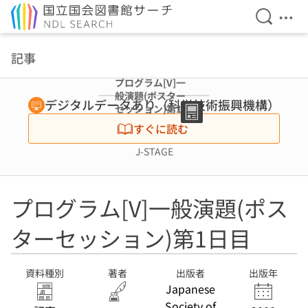
検索を開
メニ
本文へ移動
記事
プログラム[V]一
般演題(ポスター
デジタルデータあり（科学技術振興機構）
セッション)第1日
目
すぐに読む
J-STAGE
プログラム[V]一般演題(ポス
ターセッション)第1日目
資料種別
著者
出版者
出版年
Japanese
Society of