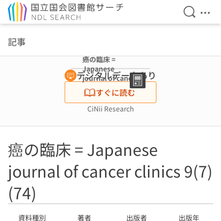
検索を開
メニ
本文へ移動
記事
癌の臨床 =
Japanese
デジタルデータあり
journal of cancer
clinics 9(7)(74)
すぐに読む
CiNii Research
癌の臨床 = Japanese
journal of cancer clinics 9(7)
(74)
資料種別
著者
出版者
出版年