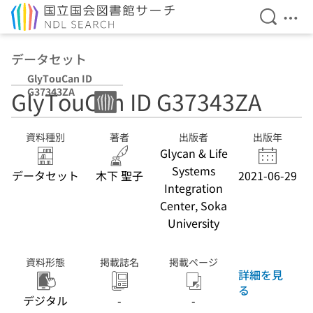
検索を開
メニ
本文へ移動
データセット
GlyTouCan ID
G37343ZA
GlyTouCan ID G37343ZA
資料種別
著者
出版者
出版年
Glycan & Life
Systems
データセット
木下 聖子
2021-06-29
Integration
Center, Soka
University
資料形態
掲載誌名
掲載ページ
詳細を見
る
デジタル
-
-