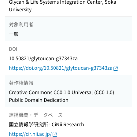
Glycan & Life Systems Integration Center, Soka
University
対象利用者
一般
DOI
10.50821/glytoucan-g37343za
https://doi.org/10.50821/glytoucan-g37343za
著作権情報
Creative Commons CC0 1.0 Universal (CC0 1.0)
Public Domain Dedication
連携機関・データベース
国立情報学研究所 : CiNii Research
https://cir.nii.ac.jp/