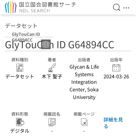
検索を開
メニ
本文へ移動
データセット
GlyTouCan ID
G64894CC
GlyTouCan ID G64894CC
資料種別
著者
出版者
出版年
Glycan & Life
Systems
データセット
木下 聖子
2024-03-26
Integration
Center, Soka
University
資料形態
掲載誌名
掲載ページ
詳細を見
る
デジタル
-
-