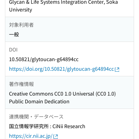
Glycan & Life Systems Integration Center, Soka
University
対象利用者
一般
DOI
10.50821/glytoucan-g64894cc
https://doi.org/10.50821/glytoucan-g64894cc
著作権情報
Creative Commons CC0 1.0 Universal (CC0 1.0)
Public Domain Dedication
連携機関・データベース
国立情報学研究所 : CiNii Research
https://cir.nii.ac.jp/