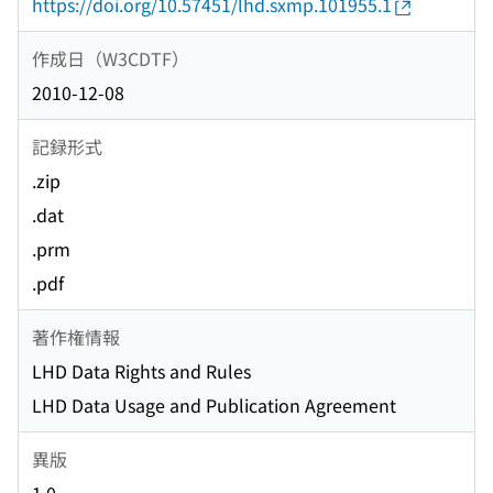
https://doi.org/10.57451/lhd.sxmp.101955.1
作成日（W3CDTF）
2010-12-08
記録形式
.zip
.dat
.prm
.pdf
著作権情報
LHD Data Rights and Rules
LHD Data Usage and Publication Agreement
異版