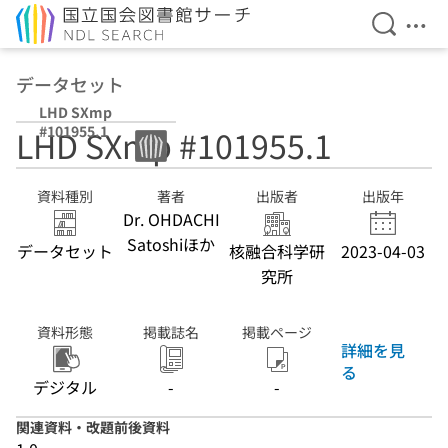
検索を開
メニ
本文へ移動
データセット
LHD SXmp
#101955.1
LHD SXmp #101955.1
資料種別
著者
出版者
出版年
Dr. OHDACHI
Satoshiほか
データセット
核融合科学研
2023-04-03
究所
資料形態
掲載誌名
掲載ページ
詳細を見
る
デジタル
-
-
関連資料・改題前後資料