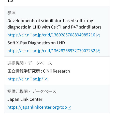
1.0
参照
Developments of scintillator-based soft x-ray
diagnostic in LHD with CsI:Tl and P47 scintillators
https://cir.nii.ac.jp/crid/1360285708894985216
Soft X-Ray Diagnostics on LHD
https://cir.nii.ac.jp/crid/1362825893277007232
連携機関・データベース
国立情報学研究所 : CiNii Research
https://cir.nii.ac.jp/
提供元機関・データベース
Japan Link Center
https://japanlinkcenter.org/top