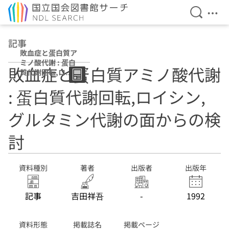
検索を開
メニ
本文へ移動
記事
敗血症と蛋白質ア
ミノ酸代謝 : 蛋白
敗血症と蛋白質アミノ酸代謝
質代謝回転,ロイ
シン,グルタミン
: 蛋白質代謝回転,ロイシン,
代謝の面からの検
討
グルタミン代謝の面からの検
討
資料種別
著者
出版者
出版年
記事
吉田祥吾
-
1992
資料形態
掲載誌名
掲載ページ