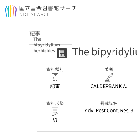
本文へ移動
記事
The
bipyridylium
The bipyridyl
herbicides
資料種別
著者
記事
CALDERBANK A.
資料形態
掲載誌名
Adv. Pest Cont. Res. 8
紙