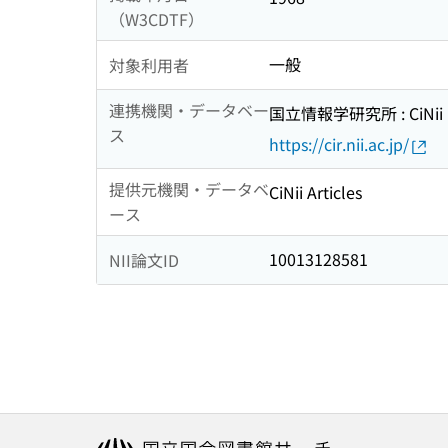
（W3CDTF）
一般
対象利用者
連携機関・データベー
国立情報学研究所 : CiNii R
ス
https://cir.nii.ac.jp/
提供元機関・データベ
CiNii Articles
ース
10013128581
NII論文ID