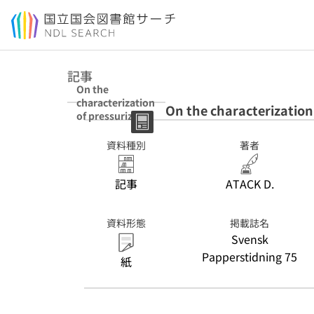
本文へ移動
記事
On the
characterization
On the characterization
of pressurized
mechanical
pulps
資料種別
著者
記事
ATACK D.
資料形態
掲載誌名
Svensk
Papperstidning 75
紙