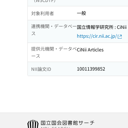
（W3CDTF）
一般
対象利用者
連携機関・データベー
国立情報学研究所 : CiNii R
ス
https://cir.nii.ac.jp/
提供元機関・データベ
CiNii Articles
ース
10011399852
NII論文ID