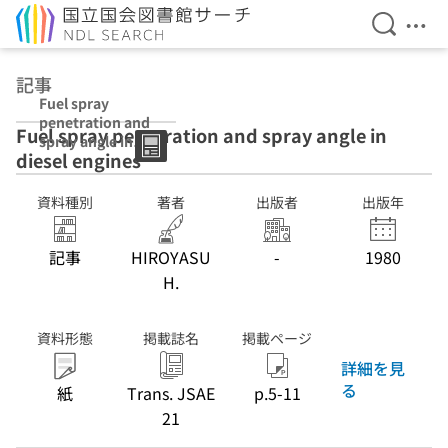
検索を開
メニ
本文へ移動
記事
Fuel spray
penetration and
Fuel spray penetration and spray angle in
spray angle in
diesel engines
diesel engines
資料種別
著者
出版者
出版年
記事
HIROYASU
-
1980
H.
資料形態
掲載誌名
掲載ページ
詳細を見
る
紙
Trans. JSAE
p.5-11
21