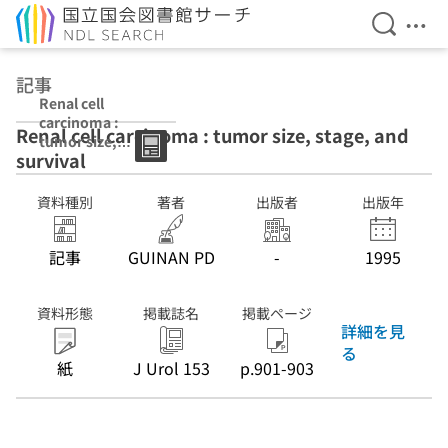
検索を開
メニ
本文へ移動
記事
Renal cell
carcinoma :
Renal cell carcinoma : tumor size, stage, and
tumor size,
survival
stage, and
survival
資料種別
著者
出版者
出版年
記事
GUINAN PD
-
1995
資料形態
掲載誌名
掲載ページ
詳細を見
る
紙
J Urol 153
p.901-903