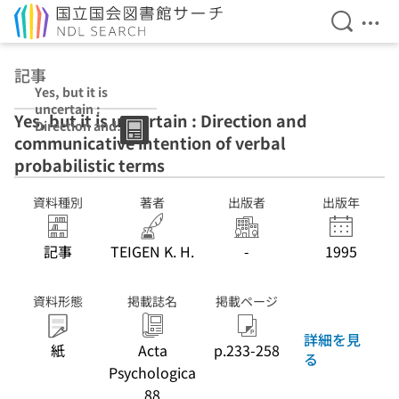
検索を開
メニ
本文へ移動
記事
Yes, but it is
uncertain :
Yes, but it is uncertain : Direction and
Direction and
communicative intention of verbal
communicative
intention of
probabilistic terms
verbal
probabilistic
資料種別
著者
出版者
出版年
terms
記事
TEIGEN K. H.
-
1995
資料形態
掲載誌名
掲載ページ
詳細を見
紙
Acta
p.233-258
る
Psychologica
88