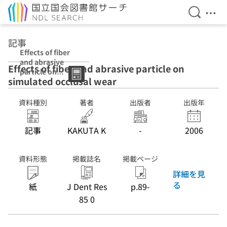
検索を開
メニ
本文へ移動
記事
Effects of fiber
and abrasive
Effects of fiber and abrasive particle on
particle on
simulated occlusal wear
simulated
occlusal wear
資料種別
著者
出版者
出版年
記事
KAKUTA K
-
2006
資料形態
掲載誌名
掲載ページ
詳細を見
る
紙
J Dent Res
p.89-
85 0