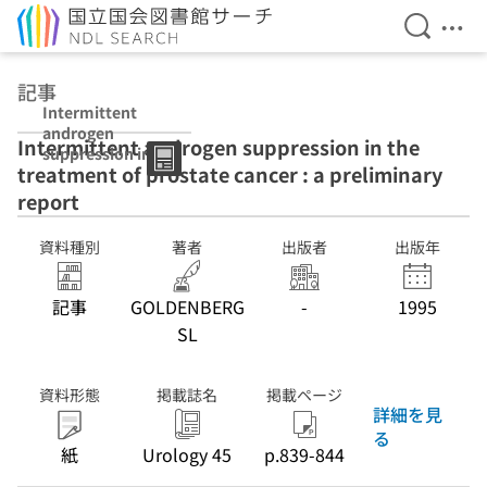
検索を開
メニ
本文へ移動
記事
Intermittent
androgen
Intermittent androgen suppression in the
suppression in
treatment of prostate cancer : a preliminary
the treatment of
prostate cancer
report
: a preliminary
report
資料種別
著者
出版者
出版年
記事
GOLDENBERG
-
1995
SL
資料形態
掲載誌名
掲載ページ
詳細を見
る
紙
Urology 45
p.839-844