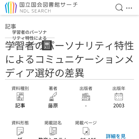
検索を開
メニ
本文へ移動
記事
学習者のパーソナ
リティ特性による
学習者のパーソナリティ特性
コミュニケーショ
ンメディア選好の
によるコミュニケーションメ
差異
ディア選好の差異
資料種別
著者
出版者
出版年
記事
藤原
-
2003
資料形態
掲載誌名
掲載ページ
詳細を見