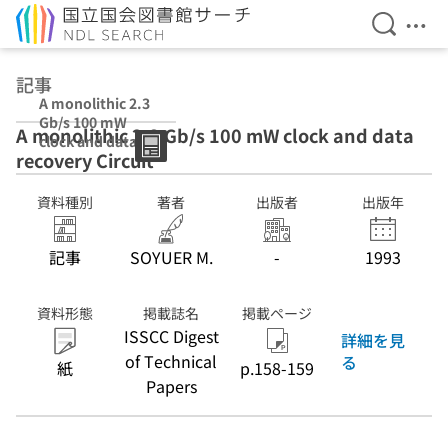
検索を開
メニ
本文へ移動
記事
A monolithic 2.3
Gb/s 100 mW
A monolithic 2.3 Gb/s 100 mW clock and data
clock and data
recovery Circuit
recovery Circuit
資料種別
著者
出版者
出版年
記事
SOYUER M.
-
1993
資料形態
掲載誌名
掲載ページ
ISSCC Digest
詳細を見
of Technical
る
紙
p.158-159
Papers