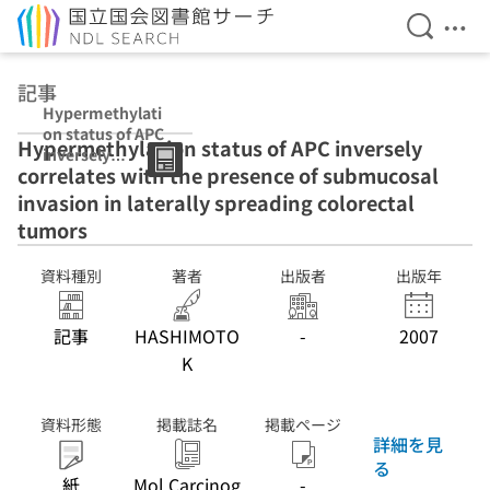
検索を開
メニ
本文へ移動
記事
Hypermethylati
on status of APC
Hypermethylation status of APC inversely
inversely
correlates with the presence of submucosal
correlates with
the presence of
invasion in laterally spreading colorectal
submucosal
tumors
invasion in
laterally
資料種別
著者
出版者
出版年
spreading
colorectal
tumors
記事
HASHIMOTO
-
2007
K
資料形態
掲載誌名
掲載ページ
詳細を見
る
紙
Mol Carcinog
-